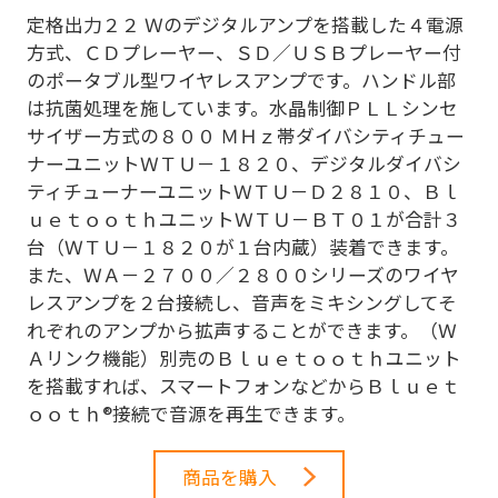
定格出力２２ Ｗのデジタルアンプを搭載した４電源
方式、ＣＤプレーヤー、ＳＤ／ＵＳＢプレーヤー付
のポータブル型ワイヤレスアンプです。ハンドル部
は抗菌処理を施しています。水晶制御ＰＬＬシンセ
サイザー方式の８００ ＭＨｚ帯ダイバシティチュー
ナーユニットＷＴＵ－１８２０、デジタルダイバシ
ティチューナーユニットＷＴＵ－Ｄ２８１０、Ｂｌ
ｕｅｔｏｏｔｈユニットＷＴＵ－ＢＴ０１が合計３
台（ＷＴＵ－１８２０が１台内蔵）装着できます。
また、ＷＡ－２７００／２８００シリーズのワイヤ
レスアンプを２台接続し、音声をミキシングしてそ
れぞれのアンプから拡声することができます。（Ｗ
Ａリンク機能）別売のＢｌｕｅｔｏｏｔｈユニット
を搭載すれば、スマートフォンなどからＢｌｕｅｔ
ｏｏｔｈ®接続で音源を再生できます。
商品を購入