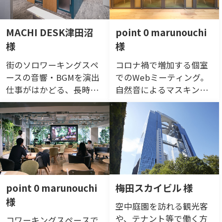
MACHI DESK津田沼
point 0 marunouchi
様
様
街のソロワーキングスペ
コロナ禍で増加する個室
ースの音響・BGMを演出
でのWebミーティング。
仕事がはかどる、長時間
自然音によるマスキング
の利用でも居心地の良い
で音漏れを低減し、スト
空間に
レスフリーな会議環境を
実現。
point 0 marunouchi
梅田スカイビル 様
様
空中庭園を訪れる観光客
や、テナント等で働く方
コワーキングスペースで