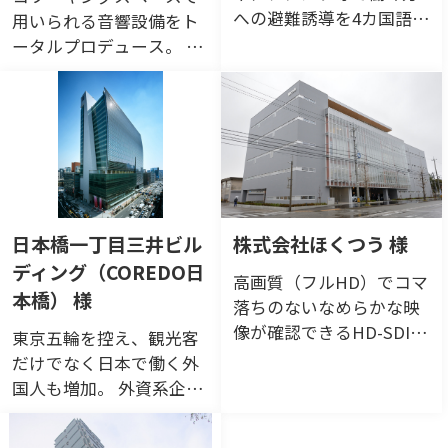
への避難誘導を4カ国語で
用いられる音響設備をト
伝達。 非常用放送設備に
ータルプロデュース。 リ
接続した「多言語放送支
アル・オンラインに関わ
援システム」で、施設利
らず、イベントの臨場
用者の安全・安心をサポ
感、一体感の醸成に貢
ート。
献。
日本橋一丁目三井ビル
株式会社ほくつう 様
ディング（COREDO日
高画質（フルHD）でコマ
本橋） 様
落ちのないなめらかな映
像が確認できるHD-SDI防
東京五輪を控え、観光客
犯カメラシステム。
だけでなく日本で働く外
国人も増加。 外資系企業
の方や商業施設を利用さ
れる方に、非常用放送設