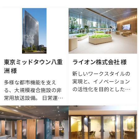
東京ミッドタウン八重
ライオン株式会社 様
洲 様
新しいワークスタイルの
実現と、イノベーション
多様な都市機能を支え
の活性化を目的とした新
る、大規模複合施設の非
本社が完成。 ライオンブ
常用放送設備。 日常運用
ランドの世界観が感じら
と非常時対応を両立し、
れるおもてなし空間、音
確実な情報伝達体制を構
空間演出を二人三脚で構
築。
築。