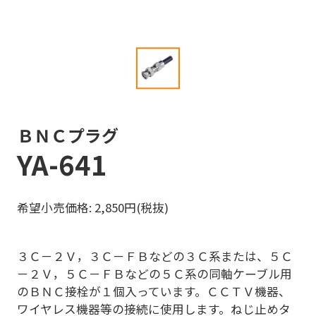
ＢＮＣプラグ
YA-641
希望小売価格: 2,850円(税抜)
３Ｃ－２Ｖ，３Ｃ－ＦＢなどの３Ｃ系または、５Ｃ
－２Ｖ，５Ｃ－ＦＢなどの５Ｃ系の同軸ケーブル用
のＢＮＣ接栓が１個入っています。ＣＣＴＶ機器、
ワイヤレス機器等の接続に使用します。ねじ止めタ