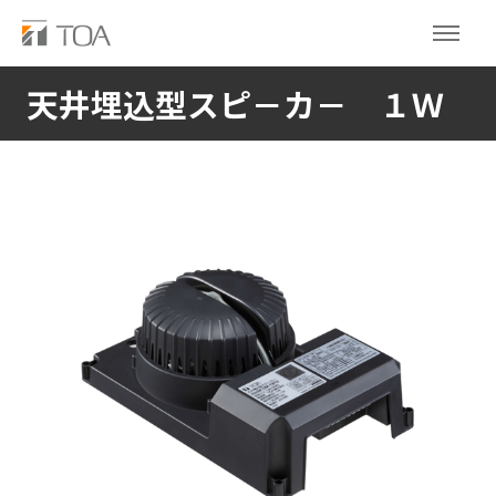
天井埋込型スピ－カ－ １Ｗ