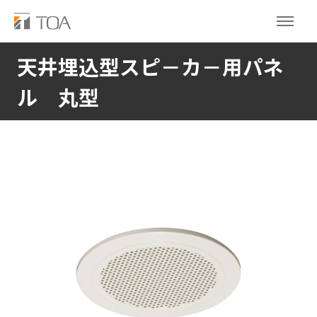
天井埋込型スピ－カ－用パネ
ル 丸型