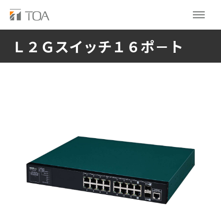
Ｌ２Ｇスイッチ１６ポ－ト