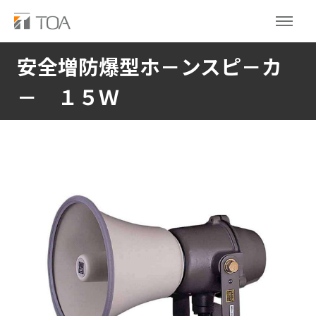
安全増防爆型ホ－ンスピ－カ
－ １５Ｗ