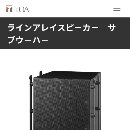
ラインアレイスピ－カ－ サ
ブウ－ハ－