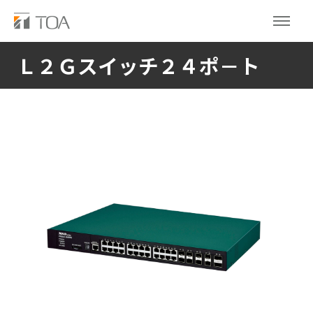
Ｌ２Ｇスイッチ２４ポ－ト