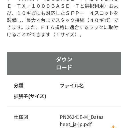
Ｅ－ＴＸ／１０００ＢＡＳＥ－Ｔと選択利用）およ
び、１０ギガにも対応したＳＦＰ＋ ４スロットを
装備し、最大４台までスタック接続（４０ギガ）で
きます。また、ＥＩＡ規格に適合するラックに取付
けることができます（１サイズ）。
ダウン
ロード
分類
ファイル名
拡張子(サイズ)
仕様図
PN26241E-M_Datas
heet_ja-jp.pdf