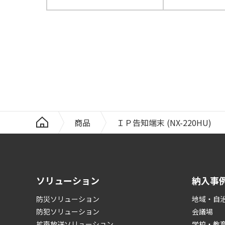
商品
ＩＰ告知端末 (NX-220HU)
ソリューション
納入事
防災ソリューション
地域・自
防犯ソリューション
会議場
拡声放送ソリューション
学校・教