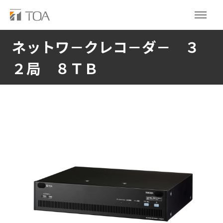
ネットワ－クレコ－ダ－ ３
２局 ８ＴＢ