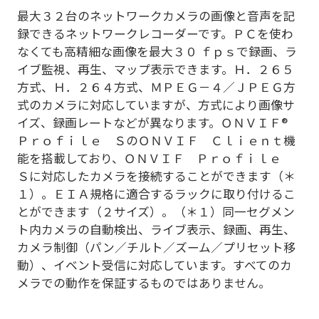
最大３２台のネットワークカメラの画像と音声を記
録できるネットワークレコーダーです。ＰＣを使わ
なくても高精細な画像を最大３０ ｆｐｓで録画、ラ
イブ監視、再生、マップ表示できます。Ｈ．２６５
方式、Ｈ．２６４方式、ＭＰＥＧ－４／ＪＰＥＧ方
式のカメラに対応していますが、方式により画像サ
イズ、録画レートなどが異なります。ＯＮＶＩＦ®
Ｐｒｏｆｉｌｅ ＳのＯＮＶＩＦ Ｃｌｉｅｎｔ機
能を搭載しており、ＯＮＶＩＦ Ｐｒｏｆｉｌｅ
Ｓに対応したカメラを接続することができます（＊
１）。ＥＩＡ規格に適合するラックに取り付けるこ
とができます（２サイズ）。（＊１）同一セグメン
ト内カメラの自動検出、ライブ表示、録画、再生、
カメラ制御（パン／チルト／ズーム／プリセット移
動）、イベント受信に対応しています。すべてのカ
メラでの動作を保証するものではありません。