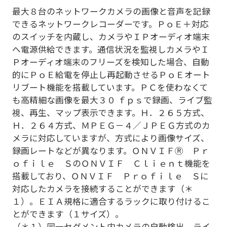
最大８台のネットワークカメラの画像と音声を記録
できるネットワークレコーダーです。ＰｏＥ＋対応
のスイッチを内蔵し、カメラやＩＰオーディオ端末
へ電源供給できます。通信状況を監視しカメラやＩ
Ｐオーディオ端末のフリーズを検知した場合、自動
的にＰｏＥ給電を停止し再起動させるＰｏＥオート
リブート機能を搭載しています。ＰＣを使わなくて
も高精細な画像を最大３０ ｆｐｓで録画、ライブ監
視、再生、マップ表示できます。Ｈ．２６５方式、
Ｈ．２６４方式、ＭＰＥＧ－４／ＪＰＥＧ方式のカ
メラに対応していますが、方式により画像サイズ、
録画レートなどが異なります。ＯＮＶＩＦⓇ Ｐｒ
ｏｆｉｌｅ ＳのＯＮＶＩＦ Ｃｌｉｅｎｔ機能を
搭載しており、ＯＮＶＩＦ Ｐｒｏｆｉｌｅ Ｓに
対応したカメラを接続することができます（＊
１）。ＥＩＡ規格に適合するラックに取り付けるこ
とができます（１サイズ）。
（＊１）同一セグメント内カメラの自動検出、ライ