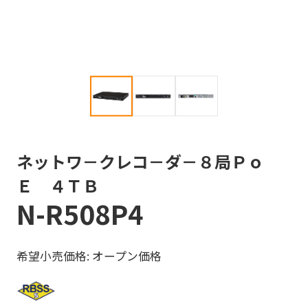
ネットワ－クレコ－ダ－８局Ｐｏ
Ｅ ４ＴＢ
N-R508P4
希望小売価格: オープン価格