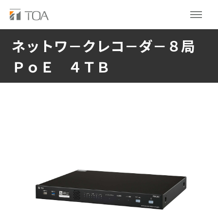
ネットワ－クレコ－ダ－８局
ＰｏＥ ４ＴＢ