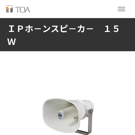
ＩＰホ－ンスピ－カ－ １５
Ｗ