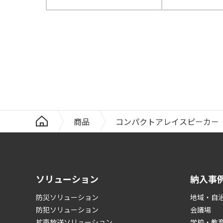
商品
コンパクトアレイスピ－カ－ 黒 
ソリューション
納入事
防災ソリューション
地域・自
防犯ソリューション
会議場
拡声放送ソリューション
学校・教