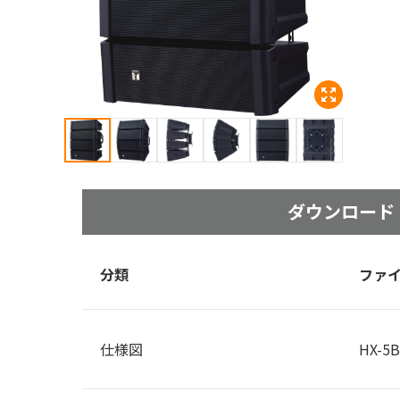
ダウン
ロード
分類
ファ
仕様図
HX-5B