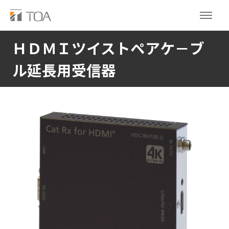
ＨＤＭＩツイストペアケ－ブ
ル延長用受信器