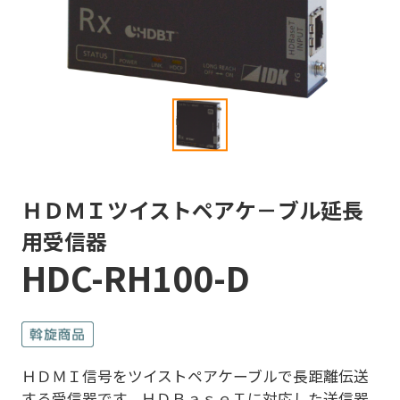
ＨＤＭＩツイストペアケ－ブル延長
用受信器
HDC-RH100-D
ＨＤＭＩ信号をツイストペアケーブルで長距離伝送
する受信器です。ＨＤＢａｓｅＴに対応した送信器