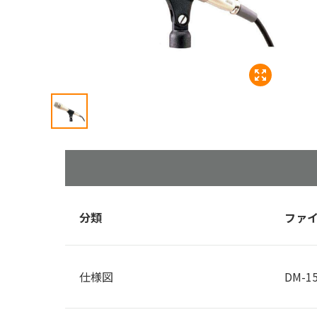
分類
ファ
仕様図
DM-15