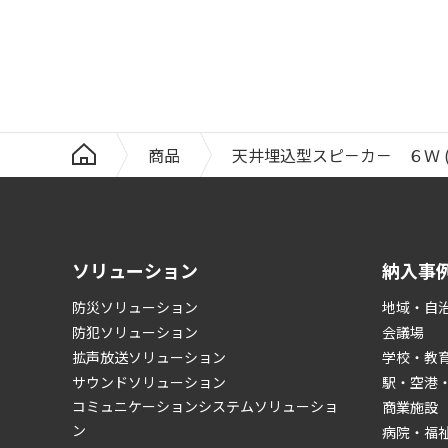
商品
天井埋込型スピ－カ－ ６Ｗ (CM
ソリューション
納入事
防災ソリューション
地域・自
防犯ソリューション
会議場
拡声放送ソリューション
学校・教
サウンドソリューション
駅・空港
コミュニケーションシステムソリューショ
商業施設
ン
病院・福