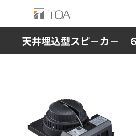
天井埋込型スピ－カ－ 