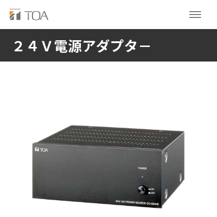
２４Ｖ電源アダプタ－