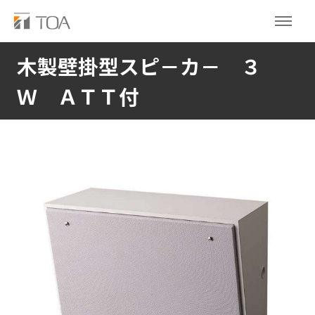
木製壁掛型スピ－カ－ ３
Ｗ ＡＴＴ付