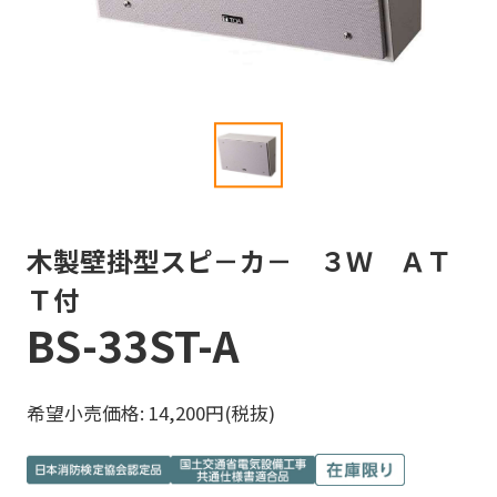
木製壁掛型スピ－カ－ ３Ｗ ＡＴ
Ｔ付
BS-33ST-A
希望小売価格: 14,200円(税抜)